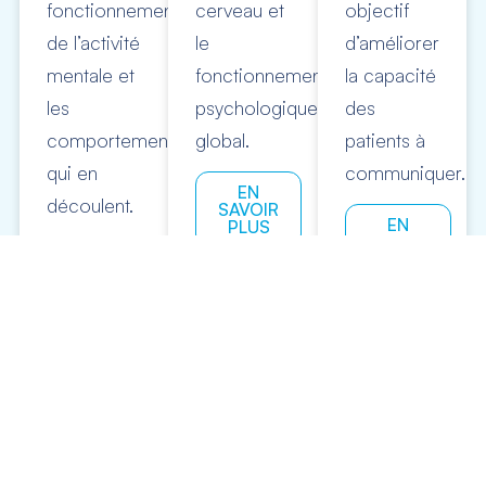
fonctionnement
cerveau et
objectif
de l’activité
le
d’améliorer
mentale et
fonctionnement
la capacité
les
psychologique
des
comportements
global.
patients à
qui en
communiquer.
EN
découlent.
SAVOIR
EN
PLUS
SAVOIR
EN
PLUS
SAVOIR
PLUS
PSYCHOMOTRICITÉ
ERGOTHÉRAPIE
KINÉSITHÉRAP
La
L’ergothérapie
La