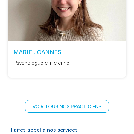
JOANNES
FLORINE C
ue clinicienne
Neuropsycho
VOIR TOUS NOS PRACTICIENS
Faites appel à nos services