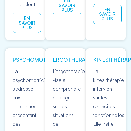
EN
découlent.
SAVOIR
EN
PLUS
SAVOIR
EN
PLUS
SAVOIR
PLUS
PSYCHOMOTRICITÉ
ERGOTHÉRAPIE
KINÉSITHÉRAP
La
L’ergothérapie
La
psychomotricité
vise à
kinésithérapie
s’adresse
comprendre
intervient
aux
et à agir
sur les
personnes
sur les
capacités
présentant
situations
fonctionnelles.
des
de
Elle traite