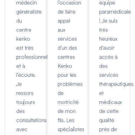
médecin
l’occasion
équipe
généraliste
de faire
paramédicale
du
appel
! Je suis
centre
aux
très
kenko
services
heureux
est très
d’un des
d’avoir
professionnel
centres
accès à
et à
Kenko
des
l’écoute.
pour les
services
Je
problèmes
thérapeutiques
ressors
de
et
toujours
motricité
médicaux
des
de mon
de cette
consultations
fils. Les
qualité
avec
spécialistes
près de