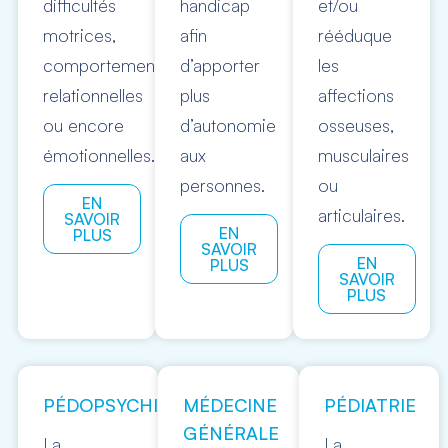
difficultés
handicap
et/ou
motrices,
afin
rééduque
comportementales,
d’apporter
les
relationnelles
plus
affections
ou encore
d’autonomie
osseuses,
émotionnelles.
aux
musculaires
personnes.
ou
EN
articulaires.
SAVOIR
EN
PLUS
SAVOIR
EN
PLUS
SAVOIR
PLUS
PÉDOPSYCHIATRIE
MÉDECINE
PÉDIATRIE
GÉNÉRALE
La
La