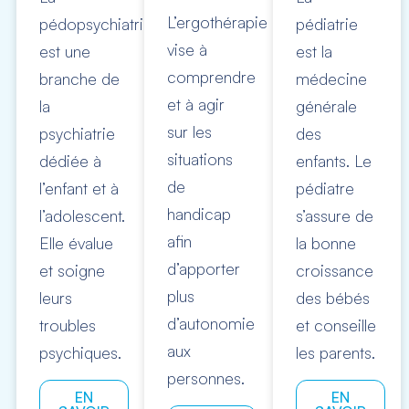
L’ergothérapie
pédopsychiatrie
pédiatrie
vise à
est une
est la
comprendre
branche de
médecine
et à agir
la
générale
sur les
psychiatrie
des
situations
dédiée à
enfants. Le
de
l’enfant et à
pédiatre
handicap
l’adolescent.
s’assure de
afin
Elle évalue
la bonne
d’apporter
et soigne
croissance
plus
leurs
des bébés
d’autonomie
troubles
et conseille
aux
psychiques.
les parents.
personnes.
EN
EN