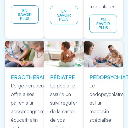
musculaires.
EN
EN
SAVOIR
SAVOIR
PLUS
PLUS
EN
SAVOIR
PLUS
ERGOTHÉRAPEUTE
PÉDIATRE
PÉDOPSYCHIA
L’ergothérapeute
Le pédiatre
Le
offre à ses
assure un
pédopsychiatre
patients un
suivi régulier
est un
accompagnement
de la santé
médecin
éducatif afin
de vos
spécialisé