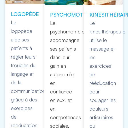
LOGOPÈDE
PSYCHOMOTRICIEN
KINÉSITHÉRAP
Le
Le
Le
logopède
psychomotricien
kinésithérapeute
aide ses
accompagne
utilise le
patients à
ses patients
massage et
régler leurs
dans leur
les
troubles du
gain en
exercices
langage et
autonomie,
de
de la
en
rééducation
communication
confiance
pour
grâce à des
en eux, et
soulager les
exercices
en
douleurs
de
compétences
articulaires
rééducation
sociales.
ou