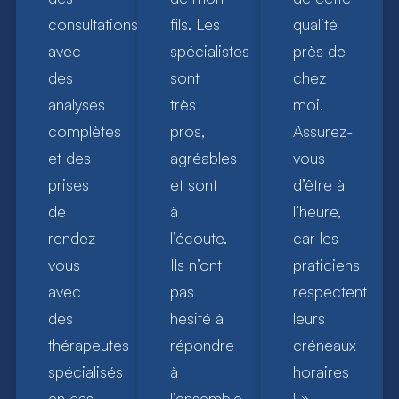
consultations
fils. Les
qualité
avec
spécialistes
près de
des
sont
chez
analyses
très
moi.
complètes
pros,
Assurez-
et des
agréables
vous
prises
et sont
d’être à
de
à
l’heure,
rendez-
l’écoute.
car les
vous
Ils n’ont
praticiens
avec
pas
respectent
des
hésité à
leurs
thérapeutes
répondre
créneaux
spécialisés
à
horaires
en cas
l’ensemble
! »