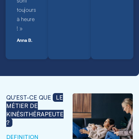
sont
toujours
à heure
! »
Anna B.
QU'EST-CE QUE
LE
MÉTIER DE
KINÉSITHÉRAPEUTE
?
DEFINITION