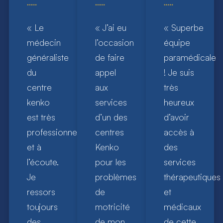
« Le
« J’ai eu
« Superbe
médecin
l’occasion
équipe
généraliste
de faire
paramédicale
du
appel
! Je suis
centre
aux
très
kenko
services
heureux
est très
d’un des
d’avoir
professionnel
centres
accès à
et à
Kenko
des
l’écoute.
pour les
services
Je
problèmes
thérapeutiques
ressors
de
et
toujours
motricité
médicaux
des
de mon
de cette