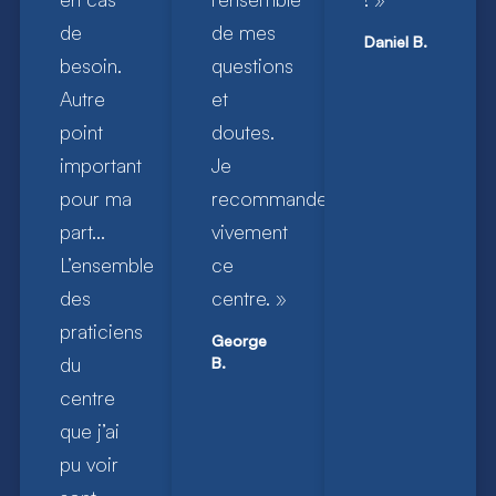
de
de mes
Daniel B.
besoin.
questions
Autre
et
point
doutes.
important
Je
pour ma
recommande
part…
vivement
L’ensemble
ce
des
centre. »
praticiens
George
du
B.
centre
que j’ai
pu voir