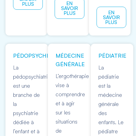
EN
PLUS
SAVOIR
EN
PLUS
SAVOIR
PLUS
PÉDOPSYCHIATRIE
MÉDECINE
PÉDIATRIE
GÉNÉRALE
La
La
L’ergothérapie
pédopsychiatrie
pédiatrie
vise à
est une
est la
comprendre
branche de
médecine
et à agir
la
générale
sur les
psychiatrie
des
situations
dédiée à
enfants. Le
de
l’enfant et à
pédiatre