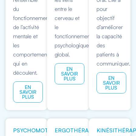
du
entre le
pour
fonctionnement
cerveau et
objectif
de l’activité
le
d’améliorer
mentale et
fonctionnement
la capacité
les
psychologique
des
comportements
global.
patients à
qui en
communiquer.
EN
découlent.
SAVOIR
EN
PLUS
SAVOIR
EN
PLUS
SAVOIR
PLUS
PSYCHOMOTRICITÉ
ERGOTHÉRAPIE
KINÉSITHÉRAP