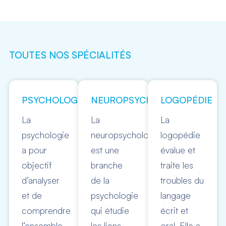
TOUTES NOS SPÉCIALITÉS
PSYCHOLOGIE
NEUROPSYCHOLOGIE
LOGOPÉDIE
La
La
La
psychologie
neuropsychologie
logopédie
a pour
est une
évalue et
objectif
branche
traite les
d’analyser
de la
troubles du
et de
psychologie
langage
comprendre
qui étudie
écrit et
l’ensemble
les liens
oral. Elle a