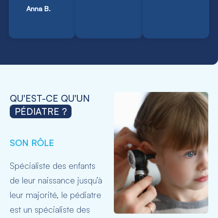
Anna B.
QU'EST-CE QU'UN
PÉDIATRE ?
SON RÔLE
Spécialiste des enfants
de leur naissance jusqu’à
leur majorité, le pédiatre
est un spécialiste des