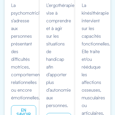
La
L’ergothérapie
La
psychomotricité
vise à
kinésithérapie
s’adresse
comprendre
intervient
aux
et à agir
sur les
personnes
sur les
capacités
présentant
situations
fonctionnelles.
des
de
Elle traite
difficultés
handicap
et/ou
motrices,
afin
rééduque
comportementales,
d’apporter
les
relationnelles
plus
affections
ou encore
d’autonomie
osseuses,
émotionnelles.
aux
musculaires
personnes.
ou
EN
articulaires.
SAVOIR