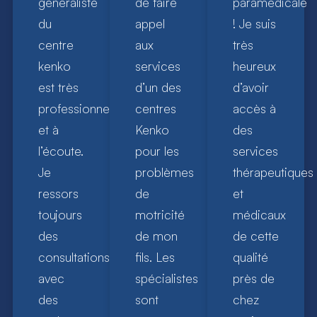
généraliste
de faire
paramédicale
du
appel
! Je suis
centre
aux
très
kenko
services
heureux
est très
d’un des
d’avoir
professionnel
centres
accès à
et à
Kenko
des
l’écoute.
pour les
services
Je
problèmes
thérapeutiques
ressors
de
et
toujours
motricité
médicaux
des
de mon
de cette
consultations
fils. Les
qualité
avec
spécialistes
près de
des
sont
chez